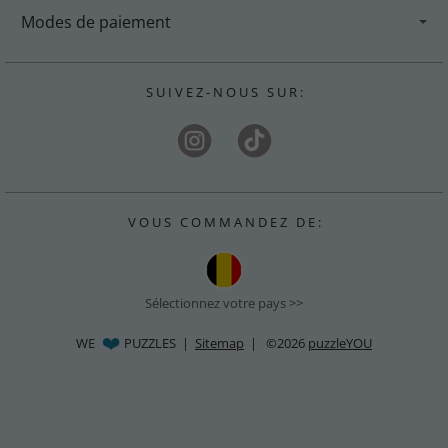
Modes de paiement
S U I V E Z - N O U S S U R :
V O U S C O M M A N D E Z D E :
Sélectionnez votre pays >>
WE
PUZZLES |
Sitemap
| ©2026
puzzleYOU