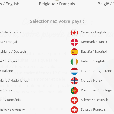
Cadre pour puzzle :
adré, votre puzzle photo sera enc
ière pièce de votre puzzle photo et
ers du résultat. Mais que faire
photo ? Pourquoi ne pas valoriser
i-ci dans
un cadre décoratif
? C'est
mieux que de le démonter et de le
pendez tout simplement votre puzzle
référée sous verre deviendra ainsi
nal.
ds curieux ! Le cadre en alu pour