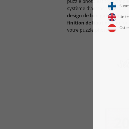
puzzle photo est tout simple
système d'acrrochage sont 
design de bon goût, une uti
finition de haut niveau
fon
votre puzzle photo.
Sé