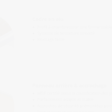
Cadre en alu
Profil à chambre pour une forme stable
Système de fermeture breveté
Montage facile
Panneau arrière & accrochage
MDF certifié selon la classification des 
Parfaitement adapté et stable
Accroches de sécurité prémontées pou