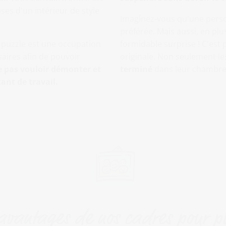
es d'un intérieur de style
Imaginez-vous qu'une perso
préférée. Mais aussi, en plu
 puzzle est une occupation
formidable surprise ! C'es
aires afin de pouvoir
originale. Non seulement le
ne pas vouloir démonter et
terminé
dans leur chambre 
ant de travail.
avantages de nos cadres pour p