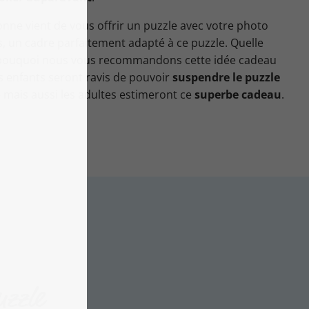
nne vient de vous offrir un puzzle avec votre photo
s, un cadre parfaitement adapté à ce puzzle. Quelle
t pouquoi nous vous recommandons cette idée cadeau
s enfants seront ravis de pouvoir
suspendre le puzzle
mais aussi les adultes estimeront ce
superbe cadeau
.
uzzle