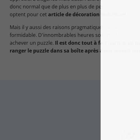
donc normal que de plus en plus de personnes soucieus
optent pour cet
article de décoration individuel
.
Mais il y aussi des raisons pragmatiques. Assembler un
formidable. D'innombrables heures sont parfois nécess
achever un puzzle.
Il est donc tout à fait normal de 
ranger le puzzle dans sa boîte après avoir investi aut
Les 