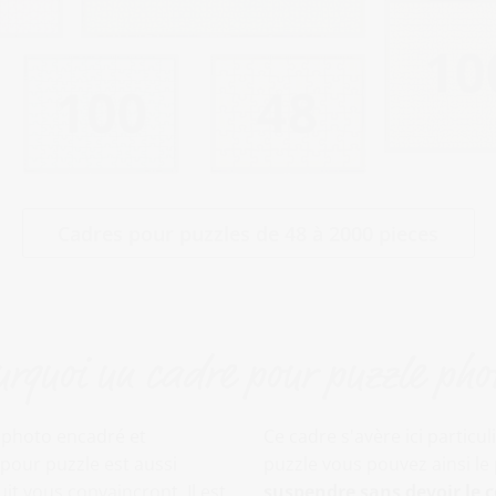
Cadres pour puzzles de 48 à 2000 pieces
rquoi un cadre pour puzzle pho
e photo encadré et
Ce cadre s'avère ici partic
our puzzle est aussi
puzzle vous pouvez ainsi le
it vous convaincront. Il est
suspendre
sans devoir le 