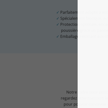
Parfaitement adapté à votr
Spécialement fabriqué, au
Protection optimale, enca
poussière grâce un pannea
Emballage résistant aux c
Notre cadre pour puzzl
regardez attentivement l
pour pouvoir concevoir 