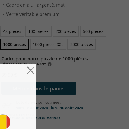
Cadre en alu : argenté, mat
Verre véritable premium
48 pièces
100 pièces
200 pièces
500 pièces
1000 pièces
1000 pièces XXL
2000 pièces
Cadre pour notre puzzle de 1000 pièces
Dimensions: ca. 65 x 49 cm
39,99 €
Mettre dans le panier
Date de livraison estimée :
sam., 8 août 2026 - lun., 10 août 2026
TVA incluse,
port
en sus
Informations de sécurité et du fabricant