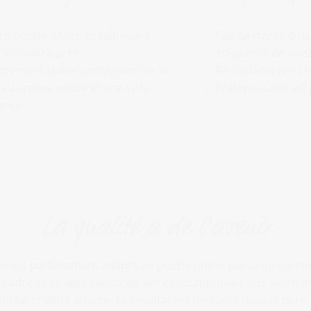
e puzzle photo et valorisant
Pas de traces d'u
 milimètre près
fréquents de puzz
drement stable protégeant de la
Réutilisable (en ca
u arrière solide et une vitre
Pratique car il es
hocs
La qualité a de l'avenir
e est parfaitement adapté au puzzle photo parce qu'il a été 
e cadre vous allez certainement constater que nous avons v
un tel produit adapté. Le résultat est un cadre unique pour