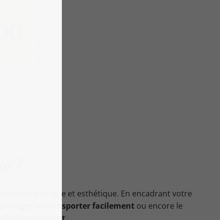
to ?
ulièrement pratique et esthétique. En encadrant votre
protéger
, le
transporter facilement
ou encore le
coller auparavant
.