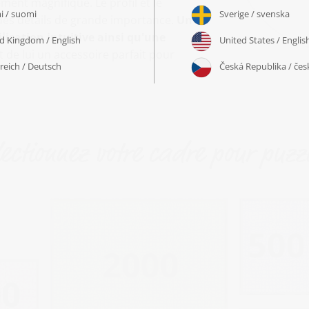
ment magnifique. Le profil et le
des détails de grande importance.
Un
lisation intuitive ainsi qu'une
t de lui un accessoire parfait pour
lectionnez votre cadre pour puzzl