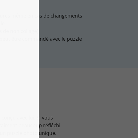
sures même en cas de changements
le
s de non collage)
t peut être commandé avec le puzzle
conçu avec lui. Si vous
raiment beaucoup réfléchi
 un puzzle photo unique.