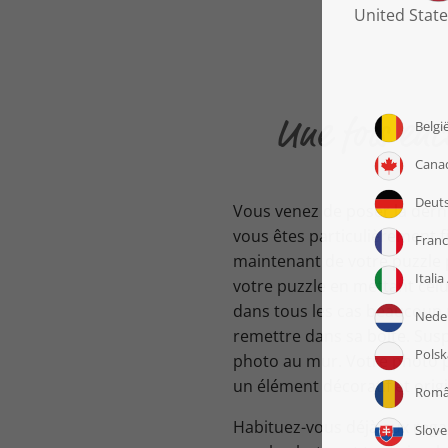
Une fois enc
Vous venez de poser la dern
vous êtes particulièrement fi
maintenant de votre puzzle 
votre puzzle en mettant celu
dans tous les cas beaucoup 
remettre dans sa boîte. Sus
photo au mur. Votre photo p
un élément décoratif et origi
Habituez-vous déjà aux regar