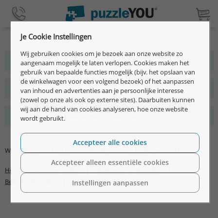
Je Cookie Instellingen
Wij gebruiken cookies om je bezoek aan onze website zo
Meer dan 2 miljoen tevreden klanten
aangenaam mogelijk te laten verlopen. Cookies maken het
gebruik van bepaalde functies mogelijk (bijv. het opslaan van
de winkelwagen voor een volgend bezoek) of het aanpassen
Snel, eenvoudig en individueel te ontwerpen
van inhoud en advertenties aan je persoonlijke interesse
(zowel op onze als ook op externe sites). Daarbuiten kunnen
wij aan de hand van cookies analyseren, hoe onze website
Premium kwaliteit met 15 jaar garantie
wordt gebruikt.
Accepteer alle cookies
|
|
WE
PUZZLES |
Veel gestelde vragen
Privacyverklaring
Accepteer alleen essentiële cookies
|
|
Herroepingsvoorwaarden
Algemene vorwaarden
|
Bedrijfsinformatie
©2026 puzzleYOU
Instellingen aanpassen