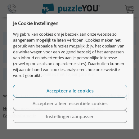
Je Cookie Instellingen
Wij gebruiken cookies om je bezoek aan onze website zo
Meer dan 2 miljoen tevreden klanten
aangenaam mogelijk te laten verlopen. Cookies maken het
gebruik van bepaalde functies mogelijk (bijv. het opslaan van
de winkelwagen voor een volgend bezoek) of het aanpassen
Snel, eenvoudig en individueel te ontwerpen
van inhoud en advertenties aan je persoonlijke interesse
(zowel op onze als ook op externe sites). Daarbuiten kunnen
wij aan de hand van cookies analyseren, hoe onze website
Premium kwaliteit met 15 jaar garantie
wordt gebruikt.
Accepteer alle cookies
|
|
WE
PUZZLES |
Veel gestelde vragen
Privacyverklaring
Accepteer alleen essentiële cookies
|
|
Herroepingsvoorwaarden
Algemene vorwaarden
|
Bedrijfsinformatie
©2026 puzzleYOU
Instellingen aanpassen