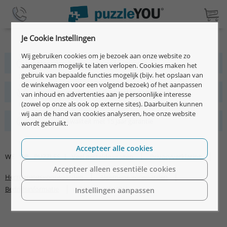
Je Cookie Instellingen
Wij gebruiken cookies om je bezoek aan onze website zo
Meer dan 2 miljoen tevreden klanten
aangenaam mogelijk te laten verlopen. Cookies maken het
gebruik van bepaalde functies mogelijk (bijv. het opslaan van
de winkelwagen voor een volgend bezoek) of het aanpassen
Snel, eenvoudig en individueel te ontwerpen
van inhoud en advertenties aan je persoonlijke interesse
(zowel op onze als ook op externe sites). Daarbuiten kunnen
wij aan de hand van cookies analyseren, hoe onze website
Premium kwaliteit met 15 jaar garantie
wordt gebruikt.
Accepteer alle cookies
|
|
WE
PUZZLES |
Veel gestelde vragen
Privacyverklaring
Accepteer alleen essentiële cookies
|
|
Herroepingsvoorwaarden
Algemene vorwaarden
|
Bedrijfsinformatie
©2026 puzzleYOU
Instellingen aanpassen