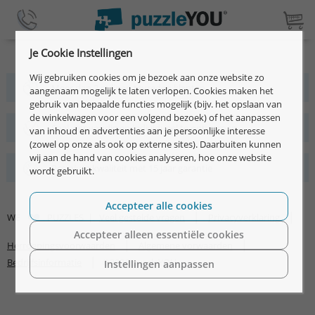
Je Cookie Instellingen
Wij gebruiken cookies om je bezoek aan onze website zo
Meer dan 2 miljoen tevreden klanten
aangenaam mogelijk te laten verlopen. Cookies maken het
gebruik van bepaalde functies mogelijk (bijv. het opslaan van
de winkelwagen voor een volgend bezoek) of het aanpassen
Snel, eenvoudig en individueel te ontwerpen
van inhoud en advertenties aan je persoonlijke interesse
(zowel op onze als ook op externe sites). Daarbuiten kunnen
wij aan de hand van cookies analyseren, hoe onze website
Premium kwaliteit met 15 jaar garantie
wordt gebruikt.
Accepteer alle cookies
|
|
WE
PUZZLES |
Veel gestelde vragen
Privacyverklaring
Accepteer alleen essentiële cookies
|
|
Herroepingsvoorwaarden
Algemene vorwaarden
|
Bedrijfsinformatie
©2026 puzzleYOU
Instellingen aanpassen